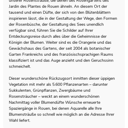
unserer Rosensträuße, die denen des Rosengartens des
Jardin des Plantes de Rouen ähneln. An diesem Ort der
tausend und einen Düfte, der sich von den Blütenblättern
inspirieren lässt, die in der Gestaltung der Wege, den Formen
der Rosenbüsche, der Gestaltung des Sees unendlich
verfügbar sind, führen Sie die Schilder auf Ihrer
Entdeckungsreise durch alles über die Geheimnisse der
Königin der Blumen. Weiter sind es die Orangerie und das
Gewächshaus des Gartens, der seit 2004 als botanischer
Garten Frankreichs und des französischsprachigen Raums
klassifiziert ist und das Auge anzieht und den Geruchssinn
schmeichelt.
Dieser wunderschöne Rückzugsort inmitten dieser üppigen
Vegetation mit mehr als 5.600 Pflanzenarten – darunter
Sukkulenten, Grünpflanzen, Zwergbäume und
Rosensträucher – weckt an einem wunderschönen
Nachmittag voller Blumendüfte Wünsche erneuerte
Spaziergänge in Rouen, bei denen Aquarelle alle Ihre
Blumensträuße so schnell wie möglich an die Adresse Ihrer
Wahl liefert.