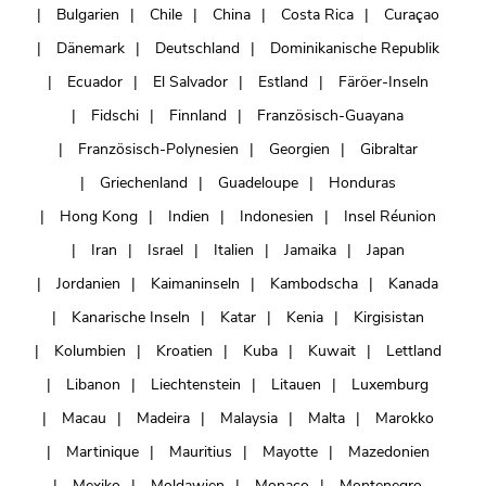
Bulgarien
Chile
China
Costa Rica
Curaçao
Dänemark
Deutschland
Dominikanische Republik
Ecuador
El Salvador
Estland
Färöer-Inseln
Fidschi
Finnland
Französisch-Guayana
Französisch-Polynesien
Georgien
Gibraltar
Griechenland
Guadeloupe
Honduras
Hong Kong
Indien
Indonesien
Insel Réunion
Iran
Israel
Italien
Jamaika
Japan
Jordanien
Kaimaninseln
Kambodscha
Kanada
Kanarische Inseln
Katar
Kenia
Kirgisistan
Kolumbien
Kroatien
Kuba
Kuwait
Lettland
Libanon
Liechtenstein
Litauen
Luxemburg
Macau
Madeira
Malaysia
Malta
Marokko
Martinique
Mauritius
Mayotte
Mazedonien
Mexiko
Moldawien
Monaco
Montenegro