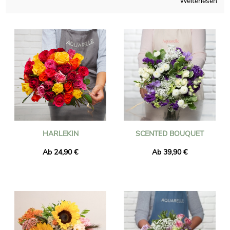
Weiterlesen
seiner Fabrik in Frankreich vor. Die speziell von Aquarelle
entworfene Transportvase sorgt dafür, dass ihr bei der
Lieferung innerhalb von 24 Stunden an die Adresse Ihrer Wahl
nicht das Wasser ausgeht. Und um zu überprüfen, ob er mit
dem auf unserer Website präsentierten Bild übereinstimmt,
wird Ihnen per E-Mail ein Foto Ihres Blumenstraußes
zugesandt, das kurz vor dem Versand aufgenommen wurde.
HARLEKIN
SCENTED BOUQUET
Ab 24,90 €
Ab 39,90 €