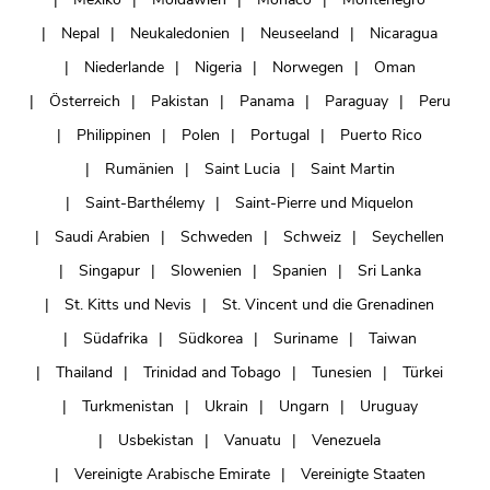
Nepal
Neukaledonien
Neuseeland
Nicaragua
Niederlande
Nigeria
Norwegen
Oman
Österreich
Pakistan
Panama
Paraguay
Peru
Philippinen
Polen
Portugal
Puerto Rico
Rumänien
Saint Lucia
Saint Martin
Saint-Barthélemy
Saint-Pierre und Miquelon
Saudi Arabien
Schweden
Schweiz
Seychellen
Singapur
Slowenien
Spanien
Sri Lanka
St. Kitts und Nevis
St. Vincent und die Grenadinen
Südafrika
Südkorea
Suriname
Taiwan
Thailand
Trinidad and Tobago
Tunesien
Türkei
Turkmenistan
Ukrain
Ungarn
Uruguay
Usbekistan
Vanuatu
Venezuela
Vereinigte Arabische Emirate
Vereinigte Staaten