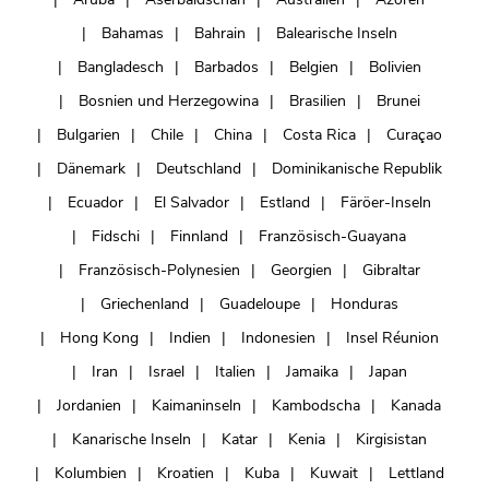
Bahamas
Bahrain
Balearische Inseln
Bangladesch
Barbados
Belgien
Bolivien
Bosnien und Herzegowina
Brasilien
Brunei
Bulgarien
Chile
China
Costa Rica
Curaçao
Dänemark
Deutschland
Dominikanische Republik
Ecuador
El Salvador
Estland
Färöer-Inseln
Fidschi
Finnland
Französisch-Guayana
Französisch-Polynesien
Georgien
Gibraltar
Griechenland
Guadeloupe
Honduras
Hong Kong
Indien
Indonesien
Insel Réunion
Iran
Israel
Italien
Jamaika
Japan
Jordanien
Kaimaninseln
Kambodscha
Kanada
Kanarische Inseln
Katar
Kenia
Kirgisistan
Kolumbien
Kroatien
Kuba
Kuwait
Lettland