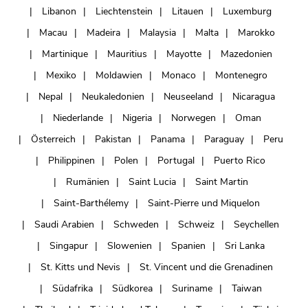
Libanon
Liechtenstein
Litauen
Luxemburg
Macau
Madeira
Malaysia
Malta
Marokko
Martinique
Mauritius
Mayotte
Mazedonien
Mexiko
Moldawien
Monaco
Montenegro
Nepal
Neukaledonien
Neuseeland
Nicaragua
Niederlande
Nigeria
Norwegen
Oman
Österreich
Pakistan
Panama
Paraguay
Peru
Philippinen
Polen
Portugal
Puerto Rico
Rumänien
Saint Lucia
Saint Martin
Saint-Barthélemy
Saint-Pierre und Miquelon
Saudi Arabien
Schweden
Schweiz
Seychellen
Singapur
Slowenien
Spanien
Sri Lanka
St. Kitts und Nevis
St. Vincent und die Grenadinen
Südafrika
Südkorea
Suriname
Taiwan