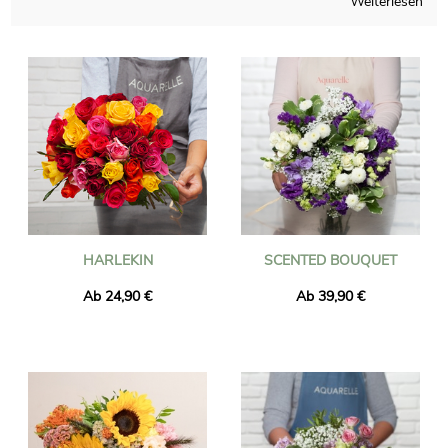
Weiterlesen
Sorgfalt jede frische Blume aus, aus der Ihr Blumenstrauß
besteht, und bereitet sie in seiner Fabrik in Frankreich vor.
Sobald Ihr Blumenstrauß fertig ist, wird er innerhalb von 24
Stunden an die von Ihnen angegebene Adresse in Nizza
gesendet uns. Um die Konformität Ihrer Bestellung
sicherzustellen, wird Ihnen kurz vor der Abreise nach Nizza eine
E-Mail mit dem Foto Ihres Blumenstraußes zugesandt. So
können Sie sicher sein, dass es in jeder Hinsicht Ihren
Wünschen entspricht, aber auch der Expresslieferung nach
Nizza.
Und um Ihren Blumenstrauß noch individueller zu gestalten,
bietet Ihnen Aquarelle die kostenlose Möglichkeit, Ihrer
HARLEKIN
SCENTED BOUQUET
Sendung eine Nachricht und ein gedrucktes Foto beizufügen.
Ab 24,90 €
Ab 39,90 €