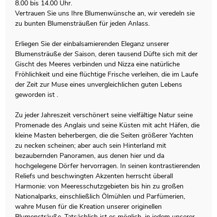
8.00 bis 14.00 Uhr.
Vertrauen Sie uns Ihre Blumenwünsche an, wir veredeln sie
zu bunten Blumensträußen für jeden Anlass.
Erliegen Sie der einbalsamierenden Eleganz unserer
Blumensträuße der Saison, deren tausend Düfte sich mit der
Gischt des Meeres verbinden und Nizza eine natürliche
Fröhlichkeit und eine flüchtige Frische verleihen, die im Laufe
der Zeit zur Muse eines unvergleichlichen guten Lebens
geworden ist .
Zu jeder Jahreszeit verschönert seine vielfältige Natur seine
Promenade des Anglais und seine Küsten mit acht Häfen, die
kleine Masten beherbergen, die die Seiten größerer Yachten
zu necken scheinen; aber auch sein Hinterland mit
bezaubernden Panoramen, aus denen hier und da
hochgelegene Dörfer hervorragen. In seinen kontrastierenden
Reliefs und beschwingten Akzenten herrscht überall
Harmonie: von Meeresschutzgebieten bis hin zu großen
Nationalparks, einschließlich Ölmühlen und Parfümerien,
wahre Musen für die Kreation unserer originellen
Blumensträuße. Tatsächlich ist es möglich, in jedem unserer