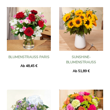
unsere Blumenlieferdienste aus. Wir kümmern uns um den
Rest!Wählen Sie einen Blumenstrauß aus unserer Auswahl,
sobald die Bestellung aufgegeben wurde, werden unsere
Floristen in Vereinigtes-Königreich Ihren Blumenstrauß mit
frischen Blumen kreieren, die Lieferung der Blumen erfolgt
dann in weniger als 24 Stunden.
BLUMENSTRAUSS PARIS
SUNSHINE-
BLUMENSTRAUSS
Ab 48,45 €
Ab 51,89 €