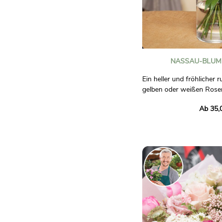
NASSAU-BLUM
Ein heller und fröhlicher 
gelben oder weißen Rose
verschönert durch eine A
Ab 35,
wie Nelken, Lisianthus, Ph
Ein Konzentrat aus Frisch
Fotos sind nicht vertragli