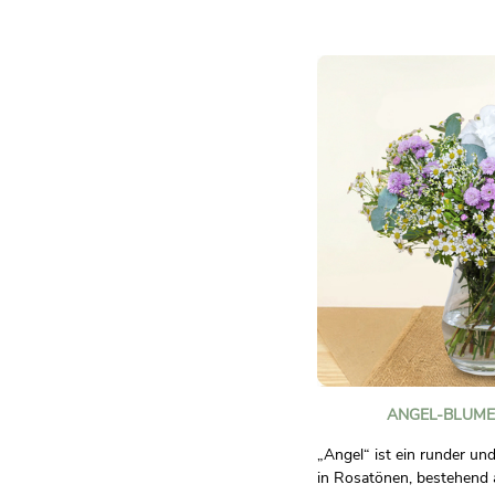
Rosatönen, ideal, um Ihre
auszudrücken.
Mit diesem Blumenstrauß
dass Sie ihn lieben.
Fotos sind nicht vertragli
ANGEL-BLUME
„Angel“ ist ein runder un
in Rosatönen, bestehend 