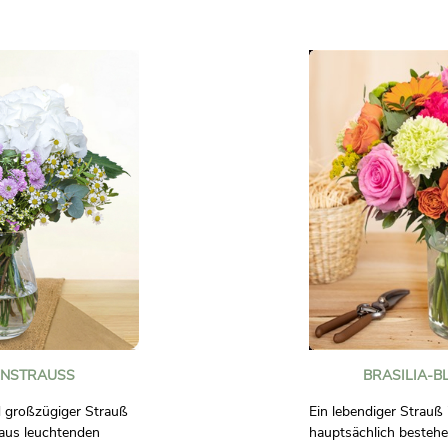
 Gefühle
Verschenken Sie dies
Blumenstrauß, um ein
feiern oder einfach, 
 zeigen Sie jemandem,
verschönern, die Sie li
Unverbindliche Fotos.
ch bindend.
NSTRAUSS
BRASILIA-B
d großzügiger Strauß
Ein lebendiger Strauß
aus leuchtenden
hauptsächlich bestehe