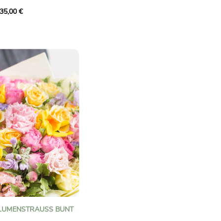
, Germinis, Santini-
35,00 €
uten und Mäusedorn. Ein
gen Blumen und spritzigen
nlass mit guter Laune
aglich bindend.
LUMENSTRAUSS BUNT