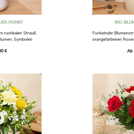
SS HONEY
RIO-BLU
m rustikalen Strauß
Funkelnder Blumenstr
blumen, Symbolen
orangefarbenen Rosen
ühren. Begleitet
weiße Blüten. Eine Kre
00 €
Ab 
 und zarten
Frische, die jeden Anl
ie Süße blühender
Fotos sind nicht vertr
sen Strauß und lassen
en und fröhlichen
um dem Beschenkten
ich.