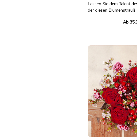
Lassen Sie dem Talent des 
der diesen Blumenstrauß 
Rottönen komponiert!
Ab 35,
Vertrauen Sie unserem h
Floristen, der für Sie eine
Blumenstrauß zusammenste
Blumen der Saison herstel
Geschäft erhältlich sind, 
Sorgfalt und Kreativität e
Unverbindliches Foto.