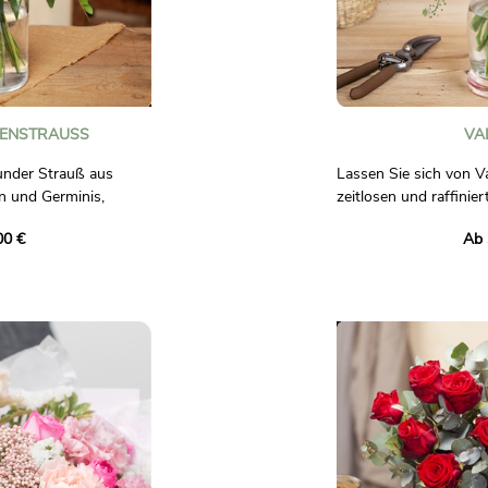
ENSTRAUSS
VA
runder Strauß aus
Lassen Sie sich von V
n und Germinis,
zeitlosen und raffinie
uswahl heller Blumen
Leidenschaft und Zärtl
00 €
Ab 
lox oder Kamille.
Bestehend aus leucht
weißen Heiligenschei
e und guter Laune!
Blattwerk, ist dieser
die Liebe. Les touche
ch bindend.
verleihen dieser blum
eine Note von Légèret
Dieser Blumenstrauß is
zu besonderen Anläss
einem Jubiläum auszud
Liebe mit Zartheit zu