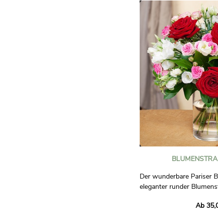
BLUMENSTRAU
Der wunderbare Pariser B
eleganter runder Blumens
Mischung von roten und 
Ab 35,
verziert mit weißem Lisi
Laub. Eine raffinierte Ko