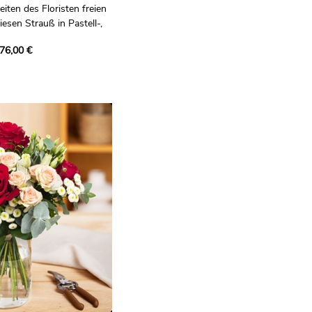
iten des Floristen freien
diesen Strauß in Pastell-,
 zusammen!
76,00 €
Floristin, die Ihnen einen
zusammenstellen wird.
aisonale Blumen aus
lässt ihre ganze Sorgfalt
ßen.