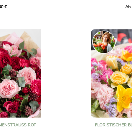
n Rosen.
von Nelken, Sprayrosen
00 €
Ab 
Chrysanthemen, Goldr
r Geburt, Taufe oder
Konzentrat aus sonni
mbolisiert Liebe und
Farbtönen, um jeden A
aufzuhellen.
 Veranschaulichung.
Fotos sind nicht vertr
MENSTRAUSS ROT
FLORISTISCHER B