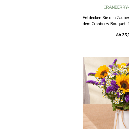
CRANBERRY
Entdecken Sie den Zauber
dem Cranberry Bouquet. 
raffinierte Kreation verei
Ab 35,
Rosen, zarte Noten von
festliche rote Beeren. All
Blattwerk zu einem Strau
Geist von Weihnachten ve
Verschenken oder erhalte
außergewöhnlichen Blum
Zuhause oder Ihren Lieb
des Feierns und der Elegan
um Glückswünsche auszu
Freude über die Feiertag
teilen.
Unverbindliche Fotos.