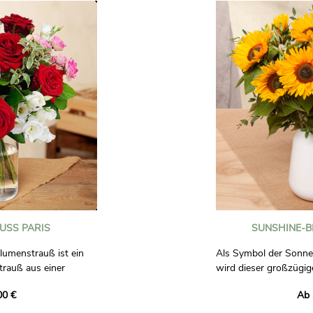
SS PARIS
SUNSHINE-B
lumenstrauß ist ein
Als Symbol der Sonne
trauß aus einer
wird dieser großzügig
rosa Sprayrosen,
voller Sonnenblumen je
00 €
Ab 
anthus und hellem
Laune bereiten.
mposition in Rot- und