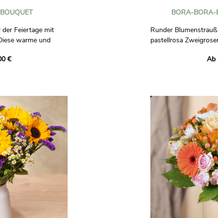
-BOUQUET
BORA-BORA-
 der Feiertage mit
Runder Blumenstrauß 
Diese warme und
pastellrosa Zweigrose
nt leuchtend rote
natürliche Note. Verzi
00 €
Ab 
 weißem Wachs und
und Schneeball-Chrys
es wird durch elegantes
florale Eleganz in Ro
ß verschönert, der den
rkörpert.
Fotos sind nicht vertr
n Sie diesen
enstrauß, um Ihrem
en eine Atmosphäre
z zu verleihen. Ideal,
drücken und die
e zum Jahresende zu