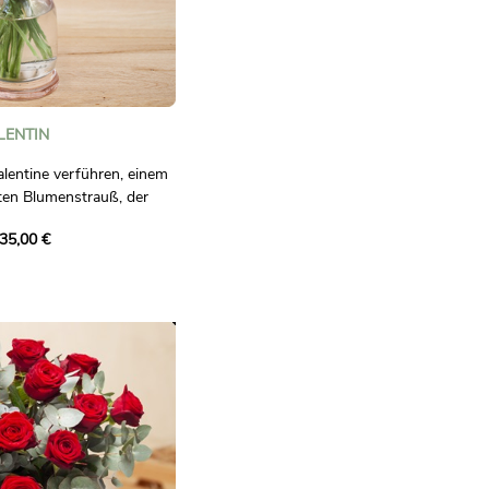
LENTIN
alentine verführen, einem
rten Blumenstrauß, der
ichkeit hervorruft.
35,00 €
end roten Rosen, zarten
nen und einem eleganten
 Strauß eine wahre Ode an
s aériennes de gypsophile
igen Envoûtante-Kreation
é.
t ideal, um Ihre Gefühle
en wie dem Valentinstag,
rücken oder einfach Ihre
 bekunden.