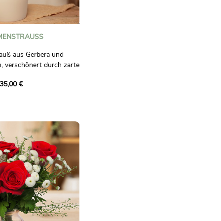
MENSTRAUSS
auß aus Gerbera und
, verschönert durch zarte
ation voller Energie und
35,00 €
ass verschönert.
aglich bindend.