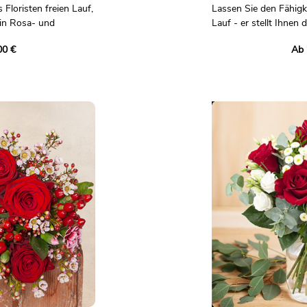
Floristen freien Lauf,
Lassen Sie den Fähigke
in Rosa- und
Lauf - er stellt Ihnen 
Rosa- und Gelbtönen
00 €
Ab 
andwerklichen
Vertrauen Sie unserer 
n einzigartigen
einzigartigen Strauß 
llt. Er wird es mit
Dazu verwendet sie s
len, die in seinem
seinem Sortiment und 
und dabei die ganze
und Kreativität einflie
ines Profis einbringen.
Unverbindliches Foto.