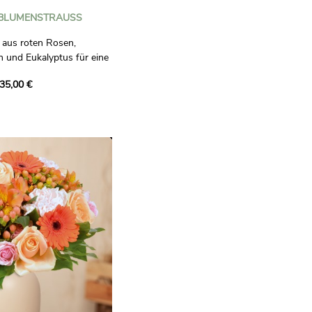
BLUMENSTRAUSS
aus roten Rosen,
n und Eukalyptus für eine
ert mit weißen Lisianthus-
35,00 €
anthemen verkörpert es
t-, Rosa- und Weißtönen.
aglich bindend.