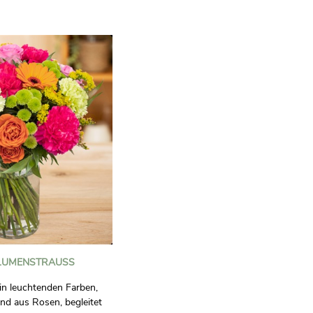
en sonnigen
en besonderen Anlass zu
um den Tag einer Person zu
eben.
LUMENSTRAUSS
 in leuchtenden Farben,
nd aus Rosen, begleitet