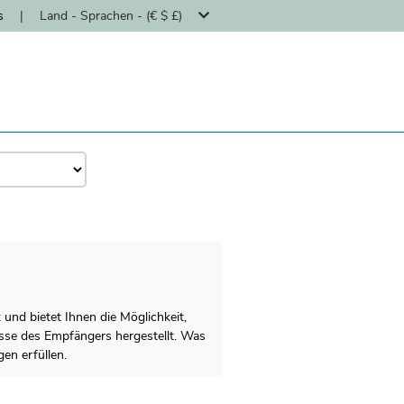
s
|
Land - Sprachen - (€ $ £)
 und bietet Ihnen die Möglichkeit,
esse des Empfängers hergestellt. Was
gen erfüllen.