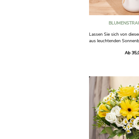
BLUMENSTRAU
Lassen Sie sich von diese
aus leuchtenden Sonnen
sommerlicher Wärme, verf
Ab 35,
werden sie von Seerosen
Gänseblümchen, die an d
Felder erinnern.
Verlieben Sie sich in die
Sie sich von seiner warm
Atmosphäre mitreißen, 
den Tag zu versüßen.
Die Fotos sind unverbindl