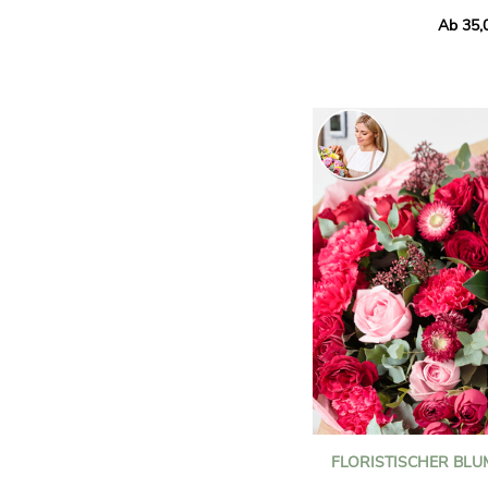
Hortensien und elegante
Ab 35,
Perfekt für die Feier eine
eines Geburtstags – er sy
Freude.
Die Fotos dienen nur zur
FLORISTISCHER BLU