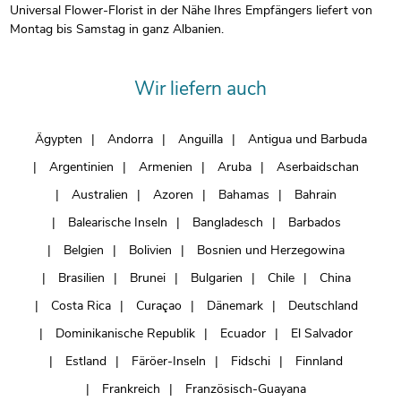
Universal Flower-Florist in der Nähe Ihres Empfängers liefert von
Montag bis Samstag in ganz Albanien.
Wir liefern auch
Ägypten
Andorra
Anguilla
Antigua und Barbuda
Argentinien
Armenien
Aruba
Aserbaidschan
Australien
Azoren
Bahamas
Bahrain
Balearische Inseln
Bangladesch
Barbados
Belgien
Bolivien
Bosnien und Herzegowina
Brasilien
Brunei
Bulgarien
Chile
China
Costa Rica
Curaçao
Dänemark
Deutschland
Dominikanische Republik
Ecuador
El Salvador
Estland
Färöer-Inseln
Fidschi
Finnland
Frankreich
Französisch-Guayana