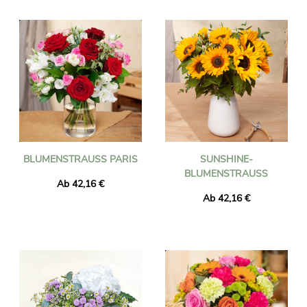
zusammengestellt und dann vom Floristen in der Nähe Ihres
Empfängers überall in Albanien an die Adresse Ihrer Wahl
geliefert. Bestellung bis 16 Uhr und Ihr Blumenstrauß wird
bereits am nächsten Tag zugestellt, auch an Feiertagen. Ganz
gleich, welches Ereignis Sie feiern möchten (Geburt,
Geburtstag, Hochzeit, Dankeschön usw.), vertrauen Sie für eine
erfolgreiche Blumenlieferung auf Universal Flower!
BLUMENSTRAUSS PARIS
SUNSHINE-
BLUMENSTRAUSS
Ab 42,16 €
Ab 42,16 €