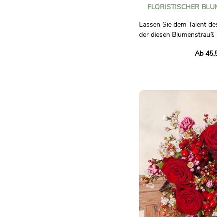
FLORISTISCHER BLU
Lassen Sie dem Talent des 
der diesen Blumenstrauß 
Rottönen komponiert!
Ab 45,
Vertrauen Sie unserem h
Floristen, der für Sie eine
Blumenstrauß zusammenste
Blumen der Saison herstel
Geschäft erhältlich sind, 
Sorgfalt und Kreativität e
Unverbindliches Foto.