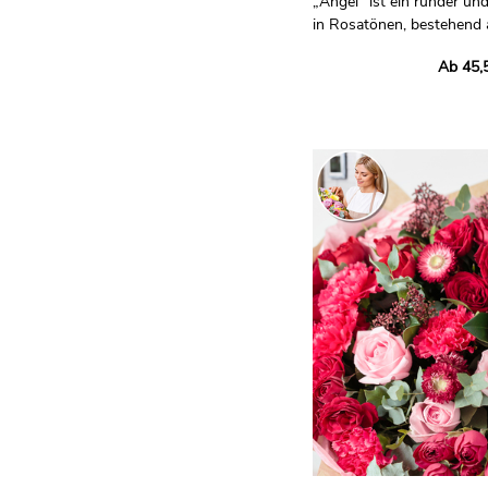
„Angel“ ist ein runder un
in Rosatönen, bestehend 
Hortensien und elegante
Ab 45,
Perfekt für die Feier eine
eines Geburtstags – er sy
Freude.
Die Fotos dienen nur zur