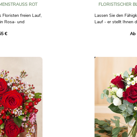
MENSTRAUSS ROT
FLORISTISCHER B
Floristen freien Lauf,
Lassen Sie den Fähigke
in Rosa- und
Lauf - er stellt Ihnen 
Rosa- und Gelbtönen
55 €
Ab 
andwerklichen
Vertrauen Sie unserer 
n einzigartigen
einzigartigen Strauß 
llt. Er wird es mit
Dazu verwendet sie s
len, die in seinem
seinem Sortiment und 
und dabei die ganze
und Kreativität einflie
ines Profis einbringen.
Unverbindliches Foto.