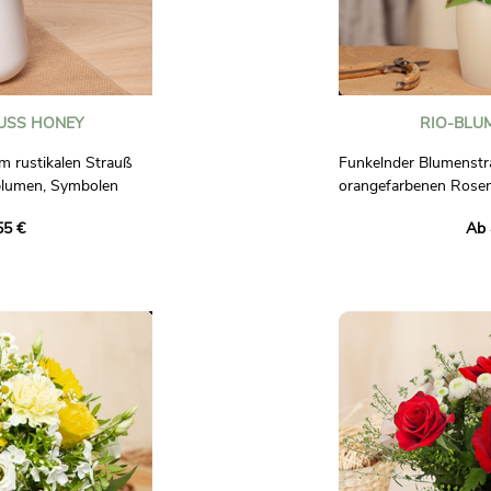
SS HONEY
RIO-BLU
m rustikalen Strauß
Funkelnder Blumenstr
blumen, Symbolen
orangefarbenen Rosen
ühren. Begleitet
weiße Blüten. Eine Kre
55 €
Ab 
 und zarten
Frische, die jeden Anl
ie Süße blühender
Fotos sind nicht vertr
sen Strauß und lassen
en und fröhlichen
um dem Beschenkten
ich.