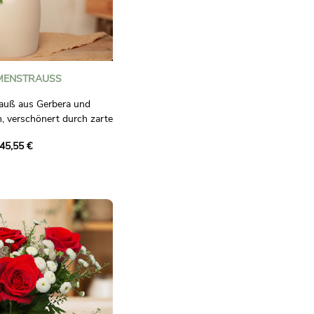
MENSTRAUSS
auß aus Gerbera und
, verschönert durch zarte
ation voller Energie und
45,55 €
ass verschönert.
aglich bindend.