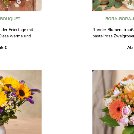
-BOUQUET
BORA-BORA-
 der Feiertage mit
Runder Blumenstrauß 
Diese warme und
pastellrosa Zweigrose
nt leuchtend rote
natürliche Note. Verzi
55 €
Ab 
 weißem Wachs und
und Schneeball-Chrys
es wird durch elegantes
florale Eleganz in Ro
ß verschönert, der den
rkörpert.
Fotos sind nicht vertr
n Sie diesen
enstrauß, um Ihrem
en eine Atmosphäre
z zu verleihen. Ideal,
drücken und die
e zum Jahresende zu