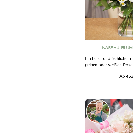
NASSAU-BLUM
Ein heller und fröhlicher 
gelben oder weißen Rose
verschönert durch eine A
Ab 45,
wie Nelken, Lisianthus, Ph
Ein Konzentrat aus Frisch
Fotos sind nicht vertragli