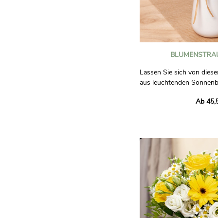
BLUMENSTRAU
Lassen Sie sich von diese
aus leuchtenden Sonnen
sommerlicher Wärme, verf
Ab 45,
werden sie von Seerosen
Gänseblümchen, die an d
Felder erinnern.
Verlieben Sie sich in die
Sie sich von seiner warm
Atmosphäre mitreißen, 
den Tag zu versüßen.
Die Fotos sind unverbindl