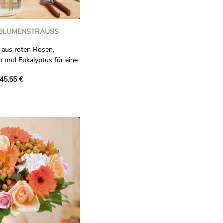
BLUMENSTRAUSS
aus roten Rosen,
n und Eukalyptus für eine
ert mit weißen Lisianthus-
45,55 €
anthemen verkörpert es
t-, Rosa- und Weißtönen.
aglich bindend.