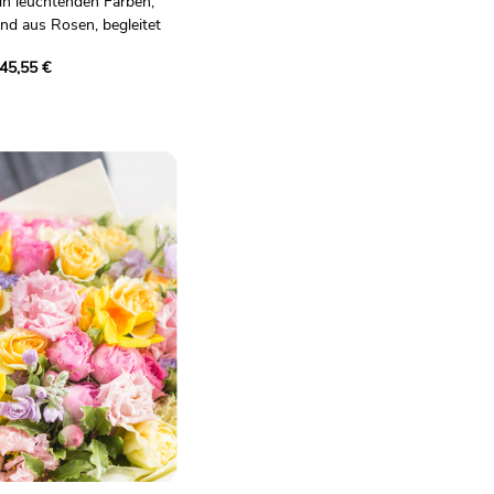
 in leuchtenden Farben,
nd aus Rosen, begleitet
, Germinis, Santini-
45,55 €
uten und Mäusedorn. Ein
gen Blumen und spritzigen
nlass mit guter Laune
aglich bindend.