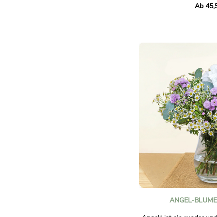
Ab 45,
verziert mit weißem Lisi
Laub. Eine raffinierte Ko
Rosatönen, ideal, um Ihre
auszudrücken.
Mit diesem Blumenstrauß
dass Sie ihn lieben.
Fotos sind nicht vertragli
ANGEL-BLUME