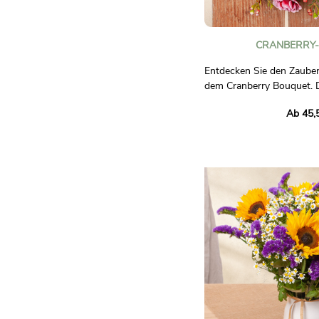
CRANBERRY
Entdecken Sie den Zauber
dem Cranberry Bouquet. 
raffinierte Kreation verei
Ab 45,
Rosen, zarte Noten von
festliche rote Beeren. All
Blattwerk zu einem Strau
Geist von Weihnachten ve
Verschenken oder erhalte
außergewöhnlichen Blum
Zuhause oder Ihren Lieb
des Feierns und der Elegan
um Glückswünsche auszu
Freude über die Feiertag
teilen.
Unverbindliche Fotos.