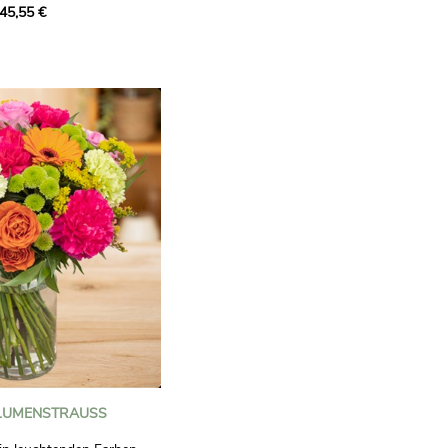
45,55 €
en sonnigen
en besonderen Anlass zu
um den Tag einer Person zu
eben.
LUMENSTRAUSS