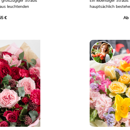
d großzügiger Strauß
Ein lebendiger Strauß
aus leuchtenden
hauptsächlich bestehe
n Rosen.
von Nelken, Sprayrosen
55 €
Ab 
Chrysanthemen, Goldr
r Geburt, Taufe oder
Konzentrat aus sonni
mbolisiert Liebe und
Farbtönen, um jeden A
aufzuhellen.
 Veranschaulichung.
Fotos sind nicht vertr