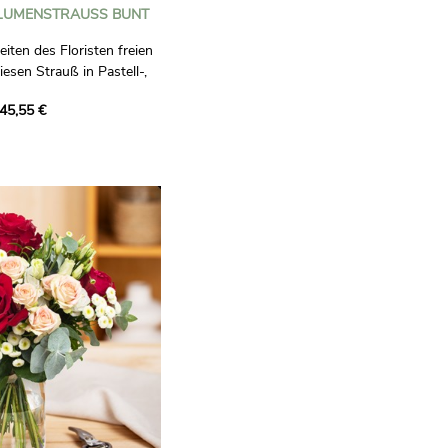
LUMENSTRAUSS BUNT
iten des Floristen freien
diesen Strauß in Pastell-,
 zusammen!
45,55 €
Floristin, die Ihnen einen
zusammenstellen wird.
aisonale Blumen aus
lässt ihre ganze Sorgfalt
ßen.