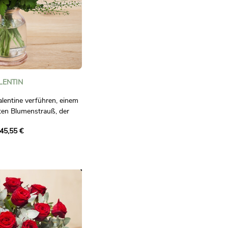
LENTIN
alentine verführen, einem
rten Blumenstrauß, der
ichkeit hervorruft.
45,55 €
end roten Rosen, zarten
nen und einem eleganten
 Strauß eine wahre Ode an
s aériennes de gypsophile
igen Envoûtante-Kreation
é.
t ideal, um Ihre Gefühle
en wie dem Valentinstag,