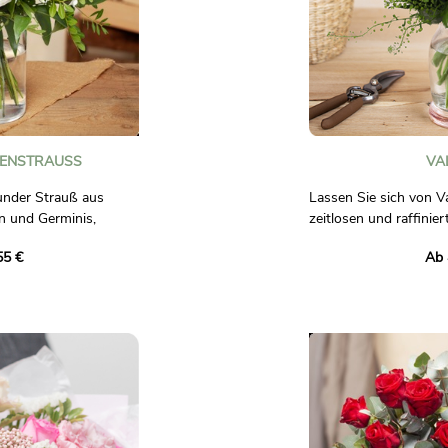
ENSTRAUSS
VA
runder Strauß aus
Lassen Sie sich von V
n und Germinis,
zeitlosen und raffinie
uswahl heller Blumen
Leidenschaft und Zärtl
55 €
Ab 
lox oder Kamille.
Bestehend aus leucht
weißen Heiligenschei
e und guter Laune!
Blattwerk, ist dieser
die Liebe. Les touche
ch bindend.
verleihen dieser blum
eine Note von Légèret
Dieser Blumenstrauß is
zu besonderen Anläss