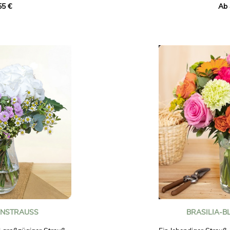
55 €
Ab 
anthus und hellem
Laune bereiten.
mposition in Rot- und
 Gefühle
Verschenken Sie dies
Blumenstrauß, um ein
feiern oder einfach, 
 zeigen Sie jemandem,
verschönern, die Sie li
Unverbindliche Fotos.
ch bindend.
NSTRAUSS
BRASILIA-B