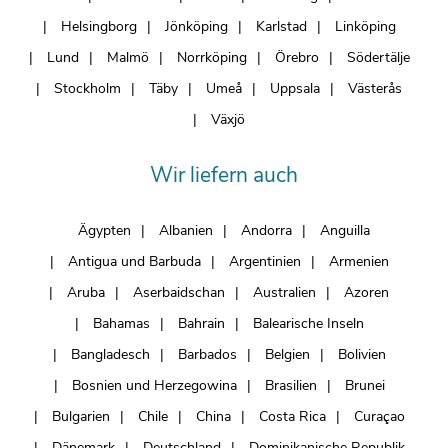
Helsingborg
Jönköping
Karlstad
Linköping
Lund
Malmö
Norrköping
Örebro
Södertälje
Stockholm
Täby
Umeå
Uppsala
Västerås
Växjö
Wir liefern auch
Ägypten
Albanien
Andorra
Anguilla
Antigua und Barbuda
Argentinien
Armenien
Aruba
Aserbaidschan
Australien
Azoren
Bahamas
Bahrain
Balearische Inseln
Bangladesch
Barbados
Belgien
Bolivien
Bosnien und Herzegowina
Brasilien
Brunei
Bulgarien
Chile
China
Costa Rica
Curaçao
Dänemark
Deutschland
Dominikanische Republik