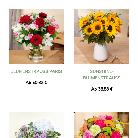
Ihnen die Möglichkeit, Ihre in Schweden lebenden Lieben zu
überraschen. Jeder Strauß wird von Netzwerkfloristen in der
Nähe der Adresse des Empfängers hergestellt. Was auch immer
das Ereignis ist (Geburt, Geburtstag, Liebe, Dank, Trauer, ...)
Universal Flower wird Ihre Erwartungen erfüllen.
BLUMENSTRAUSS PARIS
SUNSHINE-
BLUMENSTRAUSS
Ab 50,62 €
Ab 38,88 €