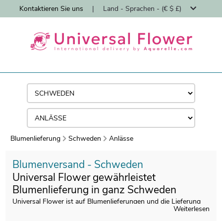
Kontaktieren Sie uns
|
Land - Sprachen - (€ $ £)
Blumenlieferung
Schweden
Anlässe
Blumenversand - Schweden
Universal Flower gewährleistet
Blumenlieferung in ganz Schweden
Universal Flower ist auf Blumenlieferungen und die Lieferung
Weiterlesen
von Blumensträußen in ganz Schweden spezialisiert und bietet