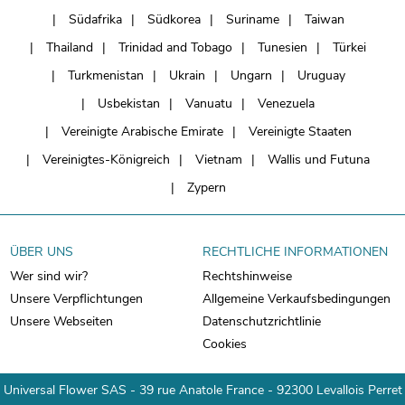
Südafrika
Südkorea
Suriname
Taiwan
Thailand
Trinidad and Tobago
Tunesien
Türkei
Turkmenistan
Ukrain
Ungarn
Uruguay
Usbekistan
Vanuatu
Venezuela
Vereinigte Arabische Emirate
Vereinigte Staaten
Vereinigtes-Königreich
Vietnam
Wallis und Futuna
Zypern
ÜBER UNS
RECHTLICHE INFORMATIONEN
Wer sind wir?
Rechtshinweise
Unsere Verpflichtungen
Allgemeine Verkaufsbedingungen
Unsere Webseiten
Datenschutzrichtlinie
Cookies
Universal Flower SAS - 39 rue Anatole France - 92300 Levallois Perret