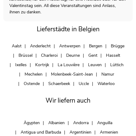
Valentinstag sein. All diese Veranstaltungen sind Anlass,
ihnen zu danken.
Lieferstädte in Belgien
Aalst
Anderlecht
Antwerpen
Bergen
Brügge
Brüssel
Charleroi
Deurne
Gent
Hasselt
Ixelles
Kortrijk
La Louvière
Leuven
Lüttich
Mechelen
Molenbeek-Saint-Jean
Namur
Ostende
Schaerbeek
Uccle
Waterloo
Wir liefern auch
Ägypten
Albanien
Andorra
Anguilla
Antigua und Barbuda
Argentinien
Armenien