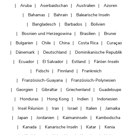
Aruba
Aserbaidschan
Australien
Azoren
Bahamas
Bahrain
Balearische Inseln
Bangladesch
Barbados
Bolivien
Bosnien und Herzegowina
Brasilien
Brunei
Bulgarien
Chile
China
Costa Rica
Curaçao
Dänemark
Deutschland
Dominikanische Republik
Ecuador
El Salvador
Estland
Färöer-Inseln
Fidschi
Finnland
Frankreich
Französisch-Guayana
Französisch-Polynesien
Georgien
Gibraltar
Griechenland
Guadeloupe
Honduras
Hong Kong
Indien
Indonesien
Insel Réunion
Iran
Israel
Italien
Jamaika
Japan
Jordanien
Kaimaninseln
Kambodscha
Kanada
Kanarische Inseln
Katar
Kenia