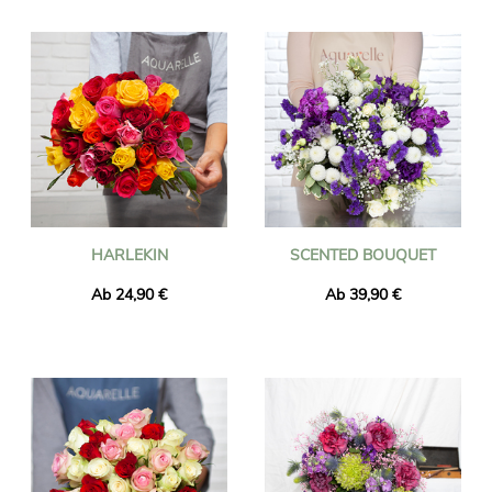
Wir versenden Blumen in Kortrijk in weniger als 24 Stunden
und stellen sicher, dass die gelieferten Blumen frisch und
saisonal sind. Sie können sicher sein, dass der von Ihnen
bestellte Blumenstrauß genau mit dem von uns gelieferten
identisch ist. Um sicherzustellen, dass es dasselbe ist, machen
wir immer ein Foto davon und senden es Ihnen per E-Mail.
HARLEKIN
SCENTED BOUQUET
Ab 24,90 €
Ab 39,90 €