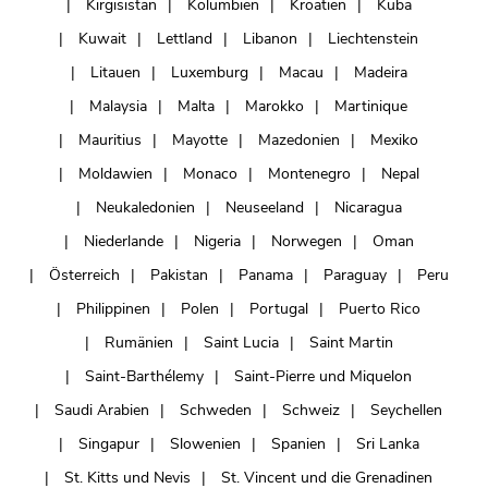
Kirgisistan
Kolumbien
Kroatien
Kuba
Kuwait
Lettland
Libanon
Liechtenstein
Litauen
Luxemburg
Macau
Madeira
Malaysia
Malta
Marokko
Martinique
Mauritius
Mayotte
Mazedonien
Mexiko
Moldawien
Monaco
Montenegro
Nepal
Neukaledonien
Neuseeland
Nicaragua
Niederlande
Nigeria
Norwegen
Oman
Österreich
Pakistan
Panama
Paraguay
Peru
Philippinen
Polen
Portugal
Puerto Rico
Rumänien
Saint Lucia
Saint Martin
Saint-Barthélemy
Saint-Pierre und Miquelon
Saudi Arabien
Schweden
Schweiz
Seychellen
Singapur
Slowenien
Spanien
Sri Lanka
St. Kitts und Nevis
St. Vincent und die Grenadinen