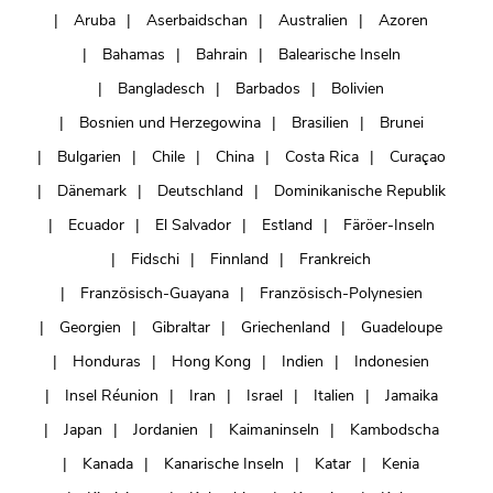
Aruba
Aserbaidschan
Australien
Azoren
Bahamas
Bahrain
Balearische Inseln
Bangladesch
Barbados
Bolivien
Bosnien und Herzegowina
Brasilien
Brunei
Bulgarien
Chile
China
Costa Rica
Curaçao
Dänemark
Deutschland
Dominikanische Republik
Ecuador
El Salvador
Estland
Färöer-Inseln
Fidschi
Finnland
Frankreich
Französisch-Guayana
Französisch-Polynesien
Georgien
Gibraltar
Griechenland
Guadeloupe
Honduras
Hong Kong
Indien
Indonesien
Insel Réunion
Iran
Israel
Italien
Jamaika
Japan
Jordanien
Kaimaninseln
Kambodscha
Kanada
Kanarische Inseln
Katar
Kenia