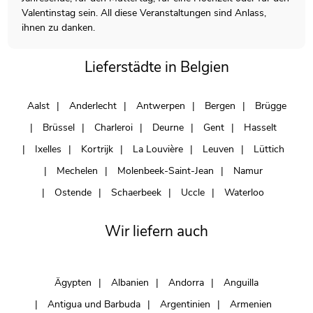
Valentinstag sein. All diese Veranstaltungen sind Anlass,
ihnen zu danken.
Lieferstädte in Belgien
Aalst
Anderlecht
Antwerpen
Bergen
Brügge
Brüssel
Charleroi
Deurne
Gent
Hasselt
Ixelles
Kortrijk
La Louvière
Leuven
Lüttich
Mechelen
Molenbeek-Saint-Jean
Namur
Ostende
Schaerbeek
Uccle
Waterloo
Wir liefern auch
Ägypten
Albanien
Andorra
Anguilla
Antigua und Barbuda
Argentinien
Armenien