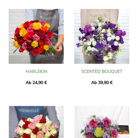
Wir versenden Blumen in Charleroi in weniger als 24 Stunden
und stellen sicher, dass die gelieferten Blumen frisch und
saisonal sind. Sie können sicher sein, dass der von Ihnen
bestellte Blumenstrauß genau mit dem von uns gelieferten
identisch ist. Um sicherzustellen, dass es dasselbe ist, machen
wir immer ein Foto davon und senden es Ihnen per E-Mail.
HARLEKIN
SCENTED BOUQUET
Ab 24,90 €
Ab 39,90 €