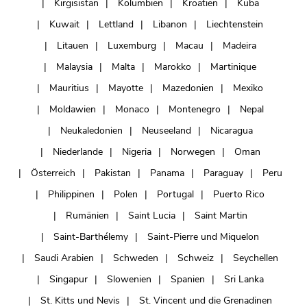
Kirgisistan
Kolumbien
Kroatien
Kuba
Kuwait
Lettland
Libanon
Liechtenstein
Litauen
Luxemburg
Macau
Madeira
Malaysia
Malta
Marokko
Martinique
Mauritius
Mayotte
Mazedonien
Mexiko
Moldawien
Monaco
Montenegro
Nepal
Neukaledonien
Neuseeland
Nicaragua
Niederlande
Nigeria
Norwegen
Oman
Österreich
Pakistan
Panama
Paraguay
Peru
Philippinen
Polen
Portugal
Puerto Rico
Rumänien
Saint Lucia
Saint Martin
Saint-Barthélemy
Saint-Pierre und Miquelon
Saudi Arabien
Schweden
Schweiz
Seychellen
Singapur
Slowenien
Spanien
Sri Lanka
St. Kitts und Nevis
St. Vincent und die Grenadinen