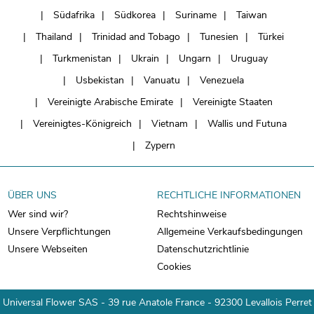
Südafrika
Südkorea
Suriname
Taiwan
Thailand
Trinidad and Tobago
Tunesien
Türkei
Turkmenistan
Ukrain
Ungarn
Uruguay
Usbekistan
Vanuatu
Venezuela
Vereinigte Arabische Emirate
Vereinigte Staaten
Vereinigtes-Königreich
Vietnam
Wallis und Futuna
Zypern
ÜBER UNS
RECHTLICHE INFORMATIONEN
Wer sind wir?
Rechtshinweise
Unsere Verpflichtungen
Allgemeine Verkaufsbedingungen
Unsere Webseiten
Datenschutzrichtlinie
Cookies
Universal Flower SAS - 39 rue Anatole France - 92300 Levallois Perret