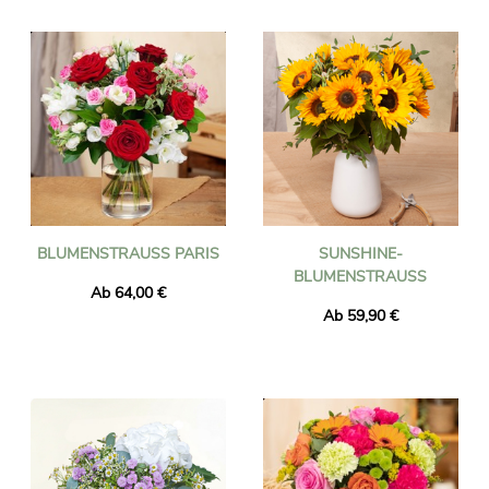
Wir versenden Blumen in Lissabon in weniger als 24 Stunden
und stellen sicher, dass die gelieferten Blumen frisch und
saisonal sind. Sie können sicher sein, dass der von Ihnen
bestellte Blumenstrauß genau mit dem von uns gelieferten
identisch ist. Um sicherzustellen, dass es dasselbe ist, machen
wir immer ein Foto davon und senden es Ihnen per E-Mail.
BLUMENSTRAUSS PARIS
SUNSHINE-
BLUMENSTRAUSS
Ab 64,00 €
Ab 59,90 €