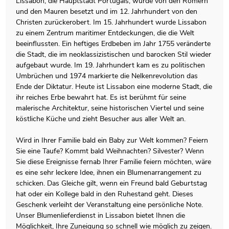
Lissabon, die Hauptstadt Portugals, wurde von den Römern
und den Mauren besetzt und im 12. Jahrhundert von den
Christen zurückerobert. Im 15. Jahrhundert wurde Lissabon
zu einem Zentrum maritimer Entdeckungen, die die Welt
beeinflussten. Ein heftiges Erdbeben im Jahr 1755 veränderte
die Stadt, die im neoklassizistischen und barocken Stil wieder
aufgebaut wurde. Im 19. Jahrhundert kam es zu politischen
Umbrüchen und 1974 markierte die Nelkenrevolution das
Ende der Diktatur. Heute ist Lissabon eine moderne Stadt, die
ihr reiches Erbe bewahrt hat. Es ist berühmt für seine
malerische Architektur, seine historischen Viertel und seine
köstliche Küche und zieht Besucher aus aller Welt an.
Wird in Ihrer Familie bald ein Baby zur Welt kommen? Feiern
Sie eine Taufe? Kommt bald Weihnachten? Silvester? Wenn
Sie diese Ereignisse fernab Ihrer Familie feiern möchten, wäre
es eine sehr leckere Idee, ihnen ein Blumenarrangement zu
schicken. Das Gleiche gilt, wenn ein Freund bald Geburtstag
hat oder ein Kollege bald in den Ruhestand geht. Dieses
Geschenk verleiht der Veranstaltung eine persönliche Note.
Unser Blumenlieferdienst in Lissabon bietet Ihnen die
Möglichkeit, Ihre Zuneigung so schnell wie möglich zu zeigen.