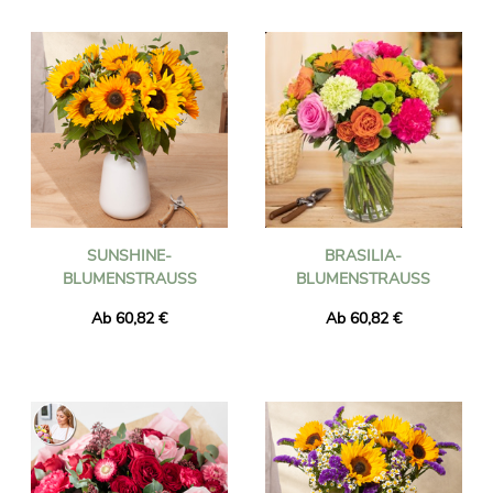
Wir versenden Blumen in Hamilton in weniger als 24 Stunden
und stellen sicher, dass die gelieferten Blumen frisch und
saisonal sind. Sie können sicher sein, dass der von Ihnen
bestellte Blumenstrauß genau mit dem von uns gelieferten
identisch ist. Um sicherzustellen, dass es dasselbe ist, machen
wir immer ein Foto davon und senden es Ihnen per E-Mail.
SUNSHINE-
BRASILIA-
BLUMENSTRAUSS
BLUMENSTRAUSS
Ab 60,82 €
Ab 60,82 €