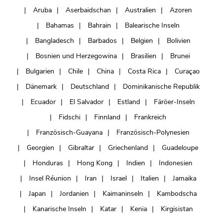
Aruba
Aserbaidschan
Australien
Azoren
Bahamas
Bahrain
Balearische Inseln
Bangladesch
Barbados
Belgien
Bolivien
Bosnien und Herzegowina
Brasilien
Brunei
Bulgarien
Chile
China
Costa Rica
Curaçao
Dänemark
Deutschland
Dominikanische Republik
Ecuador
El Salvador
Estland
Färöer-Inseln
Fidschi
Finnland
Frankreich
Französisch-Guayana
Französisch-Polynesien
Georgien
Gibraltar
Griechenland
Guadeloupe
Honduras
Hong Kong
Indien
Indonesien
Insel Réunion
Iran
Israel
Italien
Jamaika
Japan
Jordanien
Kaimaninseln
Kambodscha
Kanarische Inseln
Katar
Kenia
Kirgisistan