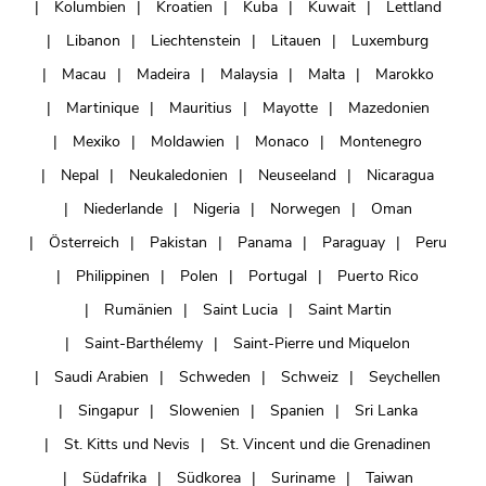
Kolumbien
Kroatien
Kuba
Kuwait
Lettland
Libanon
Liechtenstein
Litauen
Luxemburg
Macau
Madeira
Malaysia
Malta
Marokko
Martinique
Mauritius
Mayotte
Mazedonien
Mexiko
Moldawien
Monaco
Montenegro
Nepal
Neukaledonien
Neuseeland
Nicaragua
Niederlande
Nigeria
Norwegen
Oman
Österreich
Pakistan
Panama
Paraguay
Peru
Philippinen
Polen
Portugal
Puerto Rico
Rumänien
Saint Lucia
Saint Martin
Saint-Barthélemy
Saint-Pierre und Miquelon
Saudi Arabien
Schweden
Schweiz
Seychellen
Singapur
Slowenien
Spanien
Sri Lanka
St. Kitts und Nevis
St. Vincent und die Grenadinen
Südafrika
Südkorea
Suriname
Taiwan