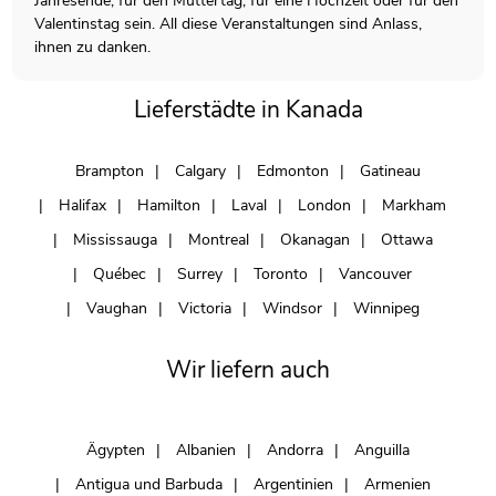
Jahresende, für den Muttertag, für eine Hochzeit oder für den
Valentinstag sein. All diese Veranstaltungen sind Anlass,
ihnen zu danken.
Lieferstädte in Kanada
Brampton
Calgary
Edmonton
Gatineau
Halifax
Hamilton
Laval
London
Markham
Mississauga
Montreal
Okanagan
Ottawa
Québec
Surrey
Toronto
Vancouver
Vaughan
Victoria
Windsor
Winnipeg
Wir liefern auch
Ägypten
Albanien
Andorra
Anguilla
Antigua und Barbuda
Argentinien
Armenien